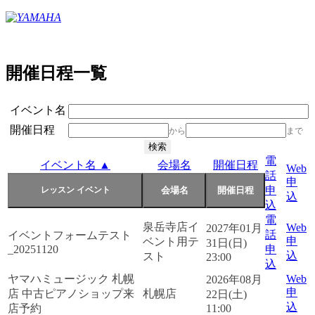
開催日程一覧
イベント名
開催日程
から
まで
電
イベント名 ▲
会場名
開催日程
Web
話
申
申
込
込
電
泉岳寺店イ
Web
2027年01月
話
イベントフォームテスト
申
ベント用テ
31日(日)
_20251120
申
込
スト
23:00
込
ヤマハミュージック 札幌
Web
2026年08月
申
店 中古ピアノショップ来
札幌店
22日(土)
込
店予約
11:00