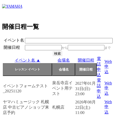
開催日程一覧
イベント名
開催日程
から
まで
電
イベント名 ▲
会場名
開催日程
Web
話
申
申
込
込
電
泉岳寺店イ
Web
2027年01月
話
イベントフォームテスト
申
ベント用テ
31日(日)
_20251120
申
込
スト
23:00
込
ヤマハミュージック 札幌
Web
2026年08月
申
店 中古ピアノショップ来
札幌店
22日(土)
込
店予約
11:00