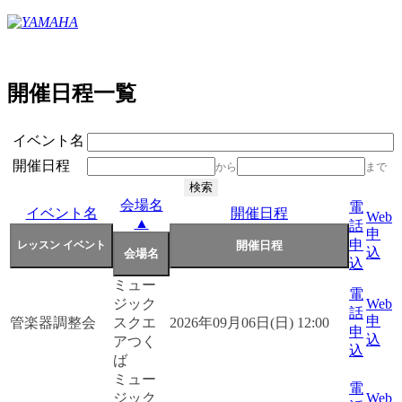
開催日程一覧
イベント名
開催日程
から
まで
会場名
電
イベント名
開催日程
Web
▲
話
申
申
込
込
ミュー
電
ジック
Web
話
申
管楽器調整会
スクエ
2026年09月06日(日) 12:00
申
込
アつく
込
ば
ミュー
電
ジック
Web