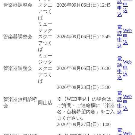
話
申
管楽器調整会
スクエ
2026年09月06日(日) 12:45
申
込
アつく
込
ば
ミュー
電
ジック
Web
話
申
管楽器調整会
スクエ
2026年09月06日(日) 15:45
申
込
アつく
込
ば
ミュー
電
ジック
Web
話
申
管楽器調整会
スクエ
2026年09月06日(日) 16:30
申
込
アつく
込
ば
2026年08月23日(日) 13:30
電
Web
※【WEB申込】の場合は、
管楽器無料診断
話
申
岡山店
ご質問・ご連絡欄に「楽器
会
申
込
名・点検希望内容」をご入
込
力ください。
2026年09月27日(日) 11:00
電
Web