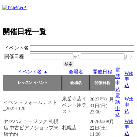
開催日程一覧
イベント名
開催日程
から
まで
電
イベント名 ▲
会場名
開催日程
Web
話
申
申
込
込
電
泉岳寺店イ
Web
2027年01月
話
イベントフォームテスト
申
ベント用テ
31日(日)
_20251120
申
込
スト
23:00
込
ヤマハミュージック 札幌
Web
2026年08月
申
店 中古ピアノショップ来
札幌店
22日(土)
込
店予約
11:00