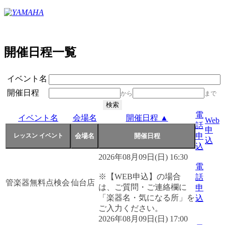
開催日程一覧
イベント名
開催日程
から
まで
電
イベント名
会場名
開催日程 ▲
Web
話
申
申
込
込
2026年08月09日(日) 16:30
電
※【WEB申込】の場合
話
管楽器無料点検会
仙台店
は、ご質問・ご連絡欄に
申
「楽器名・気になる所」を
込
ご入力ください。
2026年08月09日(日) 17:00