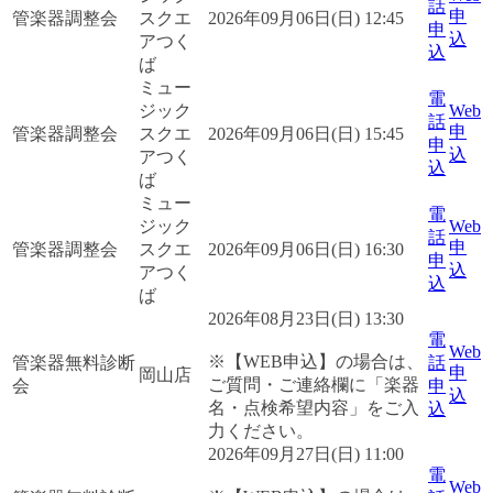
話
申
管楽器調整会
スクエ
2026年09月06日(日) 12:45
申
込
アつく
込
ば
ミュー
電
ジック
Web
話
申
管楽器調整会
スクエ
2026年09月06日(日) 15:45
申
込
アつく
込
ば
ミュー
電
ジック
Web
話
申
管楽器調整会
スクエ
2026年09月06日(日) 16:30
申
込
アつく
込
ば
2026年08月23日(日) 13:30
電
Web
※【WEB申込】の場合は、
管楽器無料診断
話
申
岡山店
ご質問・ご連絡欄に「楽器
会
申
込
名・点検希望内容」をご入
込
力ください。
2026年09月27日(日) 11:00
電
Web