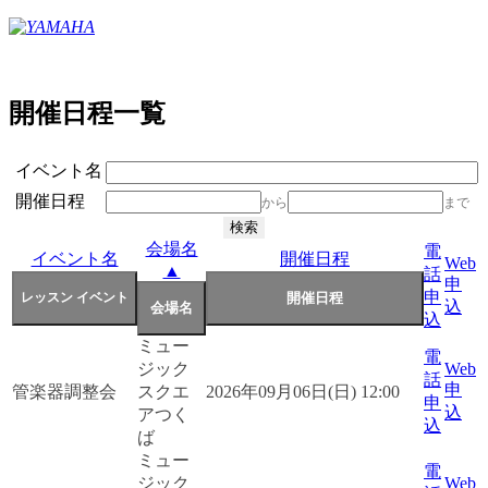
開催日程一覧
イベント名
開催日程
から
まで
会場名
電
イベント名
開催日程
Web
▲
話
申
申
込
込
ミュー
電
ジック
Web
話
申
管楽器調整会
スクエ
2026年09月06日(日) 12:00
申
込
アつく
込
ば
ミュー
電
ジック
Web