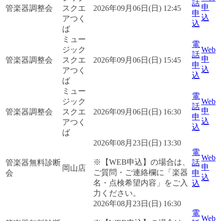
話
申
管楽器調整会
スクエ
2026年09月06日(日) 12:45
申
込
アつく
込
ば
ミュー
電
ジック
Web
話
申
管楽器調整会
スクエ
2026年09月06日(日) 15:45
申
込
アつく
込
ば
ミュー
電
ジック
Web
話
申
管楽器調整会
スクエ
2026年09月06日(日) 16:30
申
込
アつく
込
ば
2026年08月23日(日) 13:30
電
Web
※【WEB申込】の場合は、
管楽器無料診断
話
申
岡山店
ご質問・ご連絡欄に「楽器
会
申
込
名・点検希望内容」をご入
込
力ください。
2026年08月23日(日) 16:30
電
Web