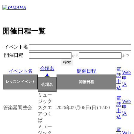
開催日程一覧
イベント名
開催日程
から
まで
会場名
電
イベント名
開催日程
Web
▲
話
申
申
込
込
ミュー
電
ジック
Web
話
申
管楽器調整会
スクエ
2026年09月06日(日) 12:00
申
込
アつく
込
ば
ミュー
電
ジック
Web