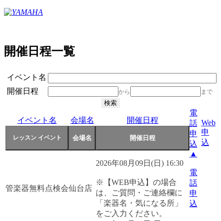
開催日程一覧
イベント名
開催日程
から
まで
電
イベント名
会場名
開催日程
Web
話
申
申
込
込
▲
2026年08月09日(日) 16:30
電
※【WEB申込】の場合
話
管楽器無料点検会
仙台店
は、ご質問・ご連絡欄に
申
「楽器名・気になる所」
込
をご入力ください。