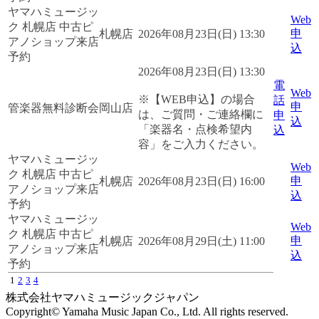
ヤマハミュージッ
Web
ク 札幌店 中古ピ
申
札幌店
2026年08月23日(日) 13:30
アノショップ来店
込
予約
2026年08月23日(日) 13:30
電
Web
※【WEB申込】の場合
話
申
管楽器無料診断会
岡山店
は、ご質問・ご連絡欄に
申
込
「楽器名・点検希望内
込
容」をご入力ください。
ヤマハミュージッ
Web
ク 札幌店 中古ピ
申
札幌店
2026年08月23日(日) 16:00
アノショップ来店
込
予約
ヤマハミュージッ
Web
ク 札幌店 中古ピ
申
札幌店
2026年08月29日(土) 11:00
アノショップ来店
込
予約
1
2
3
4
株式会社ヤマハミュージックジャパン
Copyright© Yamaha Music Japan Co., Ltd. All rights reserved.