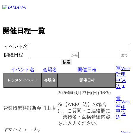
開催日程一覧
イベント名
開催日程
から
まで
電
Web
イベント名
会場名
開催日程
話
申
申
込
▲
込
2026年08月23日(日) 16:30
電
Web
※【WEB申込】の場合
話
申
管楽器無料診断会
岡山店
は、ご質問・ご連絡欄に
申
込
「楽器名・点検希望内容」
込
をご入力ください。
ヤマハミュージッ
Web