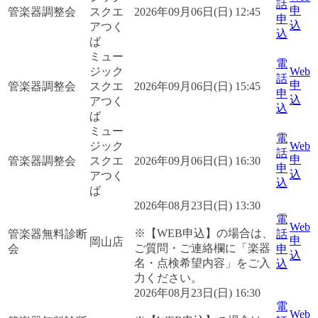
話
申
管楽器調整会
スクエ
2026年09月06日(日) 12:45
申
込
アつく
込
ば
ミュー
電
ジック
Web
話
申
管楽器調整会
スクエ
2026年09月06日(日) 15:45
申
込
アつく
込
ば
ミュー
電
ジック
Web
話
申
管楽器調整会
スクエ
2026年09月06日(日) 16:30
申
込
アつく
込
ば
2026年08月23日(日) 13:30
電
Web
※【WEB申込】の場合は、
管楽器無料診断
話
申
岡山店
ご質問・ご連絡欄に「楽器
会
申
込
名・点検希望内容」をご入
込
力ください。
2026年08月23日(日) 16:30
電
Web