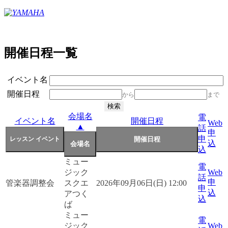
開催日程一覧
イベント名
開催日程
から
まで
会場名
電
イベント名
開催日程
Web
▲
話
申
申
込
込
ミュー
電
ジック
Web
話
申
管楽器調整会
スクエ
2026年09月06日(日) 12:00
申
込
アつく
込
ば
ミュー
電
ジック
Web