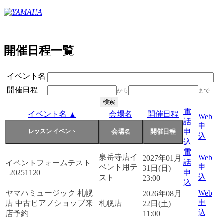
開催日程一覧
イベント名
開催日程
から
まで
電
イベント名 ▲
会場名
開催日程
Web
話
申
申
込
込
電
泉岳寺店イ
Web
2027年01月
話
イベントフォームテスト
申
ベント用テ
31日(日)
_20251120
申
込
スト
23:00
込
ヤマハミュージック 札幌
Web
2026年08月
申
店 中古ピアノショップ来
札幌店
22日(土)
込
店予約
11:00