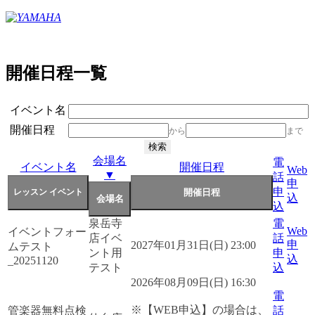
開催日程一覧
イベント名
開催日程
から
まで
会場名
電
イベント名
開催日程
Web
▼
話
申
申
込
込
泉岳寺
電
Web
イベントフォー
店イベ
話
申
2027年01月31日(日) 23:00
ムテスト
ント用
申
込
_20251120
テスト
込
2026年08月09日(日) 16:30
電
※【WEB申込】の場合は、
管楽器無料点検
話