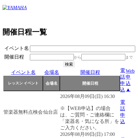
開催日程一覧
イベント名
開催日程
から
まで
電
Web
イベント名
会場名
開催日程
話
申
申
込
▲
込
2026年08月09日(日) 16:30
電
※【WEB申込】の場合
話
管楽器無料点検会
仙台店
は、ご質問・ご連絡欄に
申
「楽器名・気になる所」を
込
ご入力ください。
2026年08月09日(日) 17:00