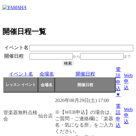
開催日程一覧
イベント名
開催日程
から
まで
電
イベント名
会場名
開催日程
Web
話
申
申
込
込
▼
2026年08月29日(土) 17:00
電
Web
※【WEB申込】の場合は、
管楽器無料点検
話
申
仙台店
ご質問・ご連絡欄に「楽器
会
申
込
名・気になる所」をご入力
込
ください。