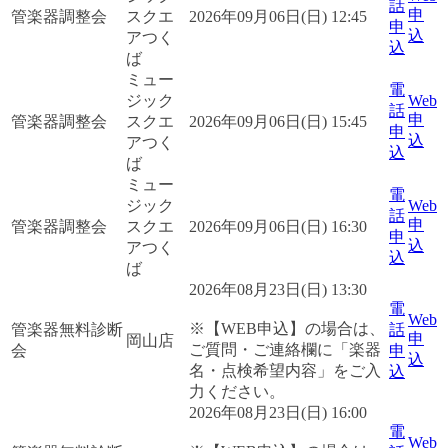
話
申
管楽器調整会
スクエ
2026年09月06日(日) 12:45
申
込
アつく
込
ば
ミュー
電
ジック
Web
話
申
管楽器調整会
スクエ
2026年09月06日(日) 15:45
申
込
アつく
込
ば
ミュー
電
ジック
Web
話
申
管楽器調整会
スクエ
2026年09月06日(日) 16:30
申
込
アつく
込
ば
2026年08月23日(日) 13:30
電
Web
※【WEB申込】の場合は、
管楽器無料診断
話
申
岡山店
ご質問・ご連絡欄に「楽器
会
申
込
名・点検希望内容」をご入
込
力ください。
2026年08月23日(日) 16:00
電
Web