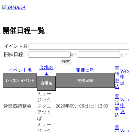
開催日程一覧
イベント名
開催日程
から
まで
会場名
電
イベント名
開催日程
Web
▲
話
申
申
込
込
ミュー
電
ジック
Web
話
申
管楽器調整会
スクエ
2026年09月06日(日) 12:00
申
込
アつく
込
ば
ミュー
電
ジック
Web