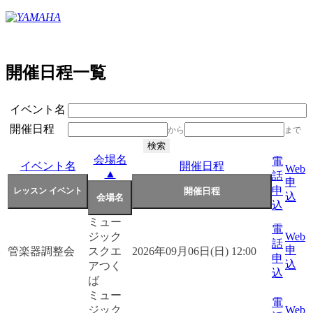
開催日程一覧
イベント名
開催日程
から
まで
会場名
電
イベント名
開催日程
Web
▲
話
申
申
込
込
ミュー
電
ジック
Web
話
申
管楽器調整会
スクエ
2026年09月06日(日) 12:00
申
込
アつく
込
ば
ミュー
電
ジック
Web