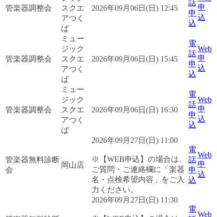
話
申
管楽器調整会
スクエ
2026年09月06日(日) 12:45
申
込
アつく
込
ば
ミュー
電
ジック
Web
話
申
管楽器調整会
スクエ
2026年09月06日(日) 15:45
申
込
アつく
込
ば
ミュー
電
ジック
Web
話
申
管楽器調整会
スクエ
2026年09月06日(日) 16:30
申
込
アつく
込
ば
2026年09月27日(日) 11:00
電
Web
※【WEB申込】の場合は、
管楽器無料診断
話
申
岡山店
ご質問・ご連絡欄に「楽器
会
申
込
名・点検希望内容」をご入
込
力ください。
2026年09月27日(日) 11:30
電
Web