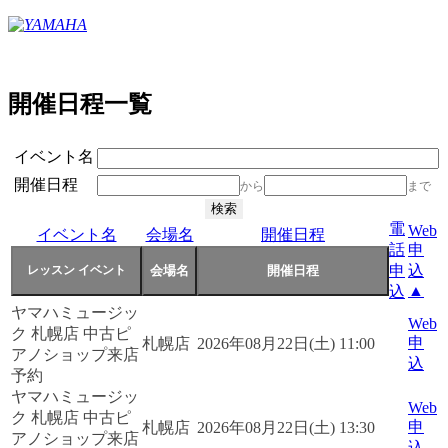
開催日程一覧
イベント名
開催日程
から
まで
電
Web
イベント名
会場名
開催日程
話
申
申
込
▲
込
ヤマハミュージッ
Web
ク 札幌店 中古ピ
申
札幌店
2026年08月22日(土) 11:00
アノショップ来店
込
予約
ヤマハミュージッ
Web
ク 札幌店 中古ピ
申
札幌店
2026年08月22日(土) 13:30
アノショップ来店
込