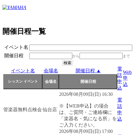
開催日程一覧
イベント名
開催日程
から
まで
電
イベント名
会場名
開催日程 ▲
Web
話
申
申
込
込
2026年08月09日(日) 16:30
電
※【WEB申込】の場合
話
管楽器無料点検会
仙台店
は、ご質問・ご連絡欄に
申
「楽器名・気になる所」を
込
ご入力ください。
2026年08月09日(日) 17:00