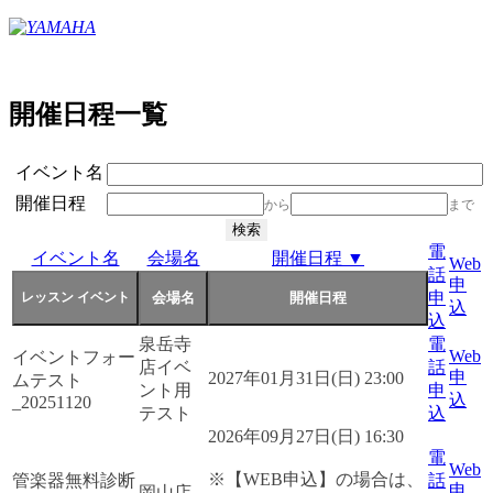
開催日程一覧
イベント名
開催日程
から
まで
電
イベント名
会場名
開催日程 ▼
Web
話
申
申
込
込
泉岳寺
電
Web
イベントフォー
店イベ
話
申
2027年01月31日(日) 23:00
ムテスト
ント用
申
込
_20251120
テスト
込
2026年09月27日(日) 16:30
電
Web
※【WEB申込】の場合は、
管楽器無料診断
話
申
岡山店