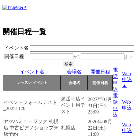
開催日程一覧
イベント名
開催日程
から
まで
電
イベント名
会場名
開催日程
Web
話
申込
申
▲
込
電
泉岳寺店イ
2027年01月
話
Web
イベントフォームテスト
ベント用テ
31日(日)
申込
_20251120
申
スト
23:00
込
ヤマハミュージック 札幌
2026年08月
Web
店 中古ピアノショップ来
札幌店
22日(土)
申込
店予約
11:00