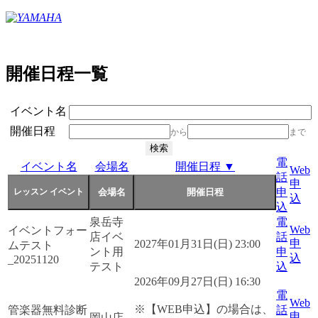
開催日程一覧
イベント名
開催日程
から
まで
電
イベント名
会場名
開催日程 ▼
Web
話
申
申
込
込
泉岳寺
電
Web
イベントフォー
店イベ
話
申
2027年01月31日(日) 23:00
ムテスト
ント用
申
込
_20251120
テスト
込
2026年09月27日(日) 16:30
電
Web
※【WEB申込】の場合は、
管楽器無料診断
話
申
岡山店