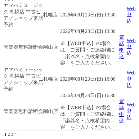
ヤマハミュージッ
Web
ク 札幌店 中古ピ
申
札幌店
2026年08月23日(日) 13:30
アノショップ来店
込
予約
2026年08月23日(日) 13:30
電
Web
※【WEB申込】の場合
話
申
管楽器無料診断会
岡山店
は、ご質問・ご連絡欄に
申
込
「楽器名・点検希望内
込
容」をご入力ください。
ヤマハミュージッ
Web
ク 札幌店 中古ピ
申
札幌店
2026年08月23日(日) 16:00
アノショップ来店
込
予約
2026年08月23日(日) 16:30
電
Web
※【WEB申込】の場合
話
申
管楽器無料診断会
岡山店
は、ご質問・ご連絡欄に
申
込
「楽器名・点検希望内
込
容」をご入力ください。
1
2
3
4