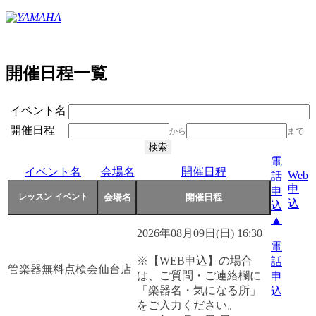
開催日程一覧
イベント名
開催日程
から
まで
電
イベント名
会場名
開催日程
Web
話
申
申
込
込
▲
2026年08月09日(日) 16:30
電
※【WEB申込】の場合
話
管楽器無料点検会
仙台店
は、ご質問・ご連絡欄に
申
「楽器名・気になる所」
込
をご入力ください。