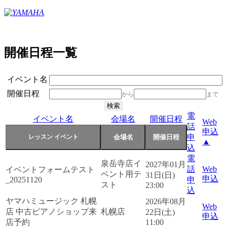
開催日程一覧
イベント名
開催日程
から
まで
電
イベント名
会場名
開催日程
Web
話
申込
申
▲
込
電
泉岳寺店イ
2027年01月
話
Web
イベントフォームテスト
ベント用テ
31日(日)
申込
_20251120
申
スト
23:00
込
ヤマハミュージック 札幌
2026年08月
Web
店 中古ピアノショップ来
札幌店
22日(土)
申込
店予約
11:00