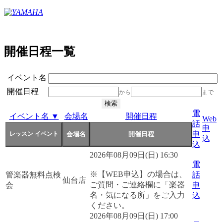
開催日程一覧
イベント名
開催日程
から
まで
電
イベント名 ▼
会場名
開催日程
Web
話
申
申
込
込
2026年08月09日(日) 16:30
電
※【WEB申込】の場合は、
管楽器無料点検
話
仙台店
ご質問・ご連絡欄に「楽器
会
申
名・気になる所」をご入力
込
ください。
2026年08月09日(日) 17:00