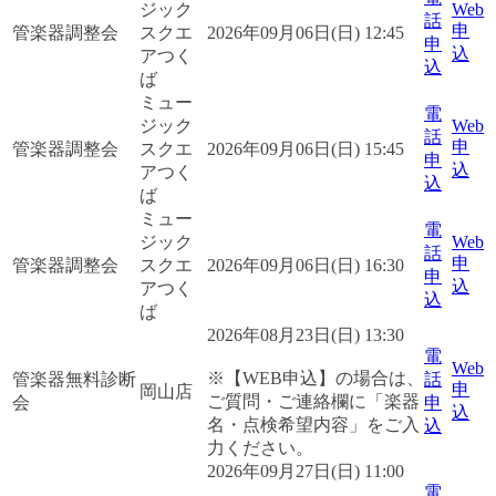
ジック
Web
話
申
管楽器調整会
スクエ
2026年09月06日(日) 12:45
申
込
アつく
込
ば
ミュー
電
ジック
Web
話
申
管楽器調整会
スクエ
2026年09月06日(日) 15:45
申
込
アつく
込
ば
ミュー
電
ジック
Web
話
申
管楽器調整会
スクエ
2026年09月06日(日) 16:30
申
込
アつく
込
ば
2026年08月23日(日) 13:30
電
Web
※【WEB申込】の場合は、
管楽器無料診断
話
申
岡山店
ご質問・ご連絡欄に「楽器
会
申
込
名・点検希望内容」をご入
込
力ください。
2026年09月27日(日) 11:00
電