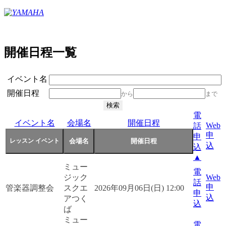
開催日程一覧
イベント名
開催日程
から
まで
電
イベント名
会場名
開催日程
Web
話
申
申
込
込
▲
ミュー
電
ジック
Web
話
申
管楽器調整会
スクエ
2026年09月06日(日) 12:00
申
込
アつく
込
ば
ミュー
電