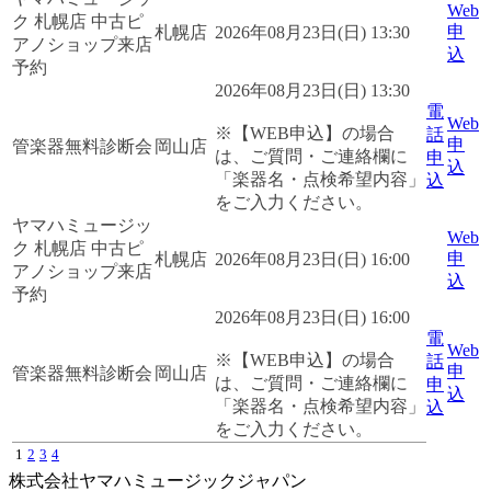
Web
ク 札幌店 中古ピ
申
札幌店
2026年08月23日(日) 13:30
アノショップ来店
込
予約
2026年08月23日(日) 13:30
電
Web
※【WEB申込】の場合
話
申
管楽器無料診断会
岡山店
は、ご質問・ご連絡欄に
申
込
「楽器名・点検希望内容」
込
をご入力ください。
ヤマハミュージッ
Web
ク 札幌店 中古ピ
申
札幌店
2026年08月23日(日) 16:00
アノショップ来店
込
予約
2026年08月23日(日) 16:00
電
Web
※【WEB申込】の場合
話
申
管楽器無料診断会
岡山店
は、ご質問・ご連絡欄に
申
込
「楽器名・点検希望内容」
込
をご入力ください。
1
2
3
4
株式会社ヤマハミュージックジャパン