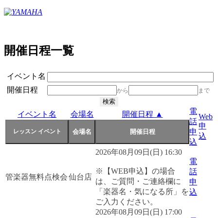
開催日程一覧
イベント名
開催日程
から
まで
電
イベント名
会場名
開催日程 ▲
Web
話
申
申
込
込
2026年08月09日(日) 16:30
電
※【WEB申込】の場合
話
管楽器無料点検会
仙台店
は、ご質問・ご連絡欄に
申
「楽器名・気になる所」を
込
ご入力ください。
2026年08月09日(日) 17:00