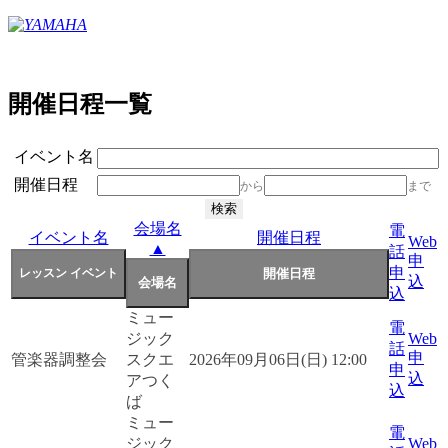
開催日程一覧
イベント名
開催日程
から
まで
会場名
電
イベント名
開催日程
Web
▲
話
申
申
込
込
ミュー
電
ジック
Web
話
申
管楽器調整会
スクエ
2026年09月06日(日) 12:00
申
込
アつく
込
ば
ミュー
電
ジック
Web