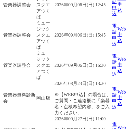
話
申
管楽器調整会
スクエ
2026年09月06日(日) 12:45
申
込
アつく
込
ば
ミュー
電
ジック
Web
話
申
管楽器調整会
スクエ
2026年09月06日(日) 15:45
申
込
アつく
込
ば
ミュー
電
ジック
Web
話
申
管楽器調整会
スクエ
2026年09月06日(日) 16:30
申
込
アつく
込
ば
2026年08月23日(日) 13:30
電
Web
※【WEB申込】の場合は、
管楽器無料診断
話
申
岡山店
ご質問・ご連絡欄に「楽器
会
申
込
名・点検希望内容」をご入
込
力ください。
2026年09月27日(日) 11:00
電
Web