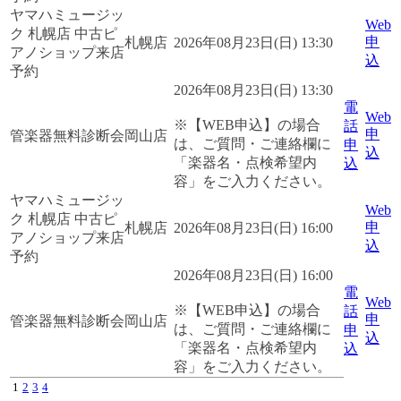
ヤマハミュージッ
Web
ク 札幌店 中古ピ
申
札幌店
2026年08月23日(日) 13:30
アノショップ来店
込
予約
2026年08月23日(日) 13:30
電
Web
※【WEB申込】の場合
話
申
管楽器無料診断会
岡山店
は、ご質問・ご連絡欄に
申
込
「楽器名・点検希望内
込
容」をご入力ください。
ヤマハミュージッ
Web
ク 札幌店 中古ピ
申
札幌店
2026年08月23日(日) 16:00
アノショップ来店
込
予約
2026年08月23日(日) 16:00
電
Web
※【WEB申込】の場合
話
申
管楽器無料診断会
岡山店
は、ご質問・ご連絡欄に
申
込
「楽器名・点検希望内
込
容」をご入力ください。
1
2
3
4