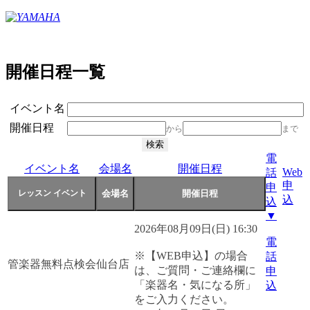
開催日程一覧
イベント名
開催日程
から
まで
電
イベント名
会場名
開催日程
Web
話
申
申
込
込
▼
2026年08月09日(日) 16:30
電
※【WEB申込】の場合
話
管楽器無料点検会
仙台店
は、ご質問・ご連絡欄に
申
「楽器名・気になる所」
込
をご入力ください。