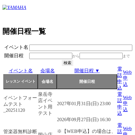
開催日程一覧
イベント名
開催日程
から
まで
電
イベント名
会場名
開催日程 ▼
Web
話
申
申
込
込
泉岳寺
電
Web
イベントフォー
店イベ
話
申
2027年01月31日(日) 23:00
ムテスト
ント用
申
込
_20251120
テスト
込
2026年09月27日(日) 16:30
電
Web
※【WEB申込】の場合は、
管楽器無料診断
話
申
岡山店