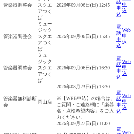
話
申
管楽器調整会
スクエ
2026年09月06日(日) 12:45
申
込
アつく
込
ば
ミュー
電
ジック
Web
話
申
管楽器調整会
スクエ
2026年09月06日(日) 15:45
申
込
アつく
込
ば
ミュー
電
ジック
Web
話
申
管楽器調整会
スクエ
2026年09月06日(日) 16:30
申
込
アつく
込
ば
2026年08月23日(日) 13:30
電
Web
※【WEB申込】の場合は、
管楽器無料診断
話
申
岡山店
ご質問・ご連絡欄に「楽器
会
申
込
名・点検希望内容」をご入
込
力ください。
2026年09月27日(日) 11:00
電
Web