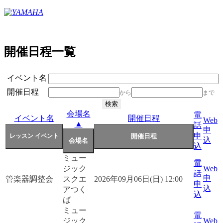
開催日程一覧
イベント名
開催日程
から
まで
会場名
電
イベント名
開催日程
Web
▲
話
申
申
込
込
ミュー
電
ジック
Web
話
申
管楽器調整会
スクエ
2026年09月06日(日) 12:00
申
込
アつく
込
ば
ミュー
電
ジック
Web