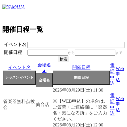
開催日程一覧
イベント名
開催日程
から
まで
会場名
電
イベント名
開催日程
Web
▲
話
申
申
込
込
2026年08月29日(土) 11:30
電
Web
※【WEB申込】の場合は、
管楽器無料点検
話
申
仙台店
ご質問・ご連絡欄に「楽器
会
申
込
名・気になる所」をご入力
込
ください。
2026年08月29日(土) 12:00