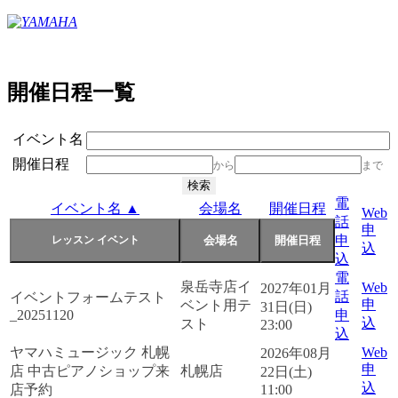
開催日程一覧
イベント名
開催日程
から
まで
電
イベント名 ▲
会場名
開催日程
Web
話
申
申
込
込
電
泉岳寺店イ
Web
2027年01月
話
イベントフォームテスト
申
ベント用テ
31日(日)
_20251120
申
込
スト
23:00
込
ヤマハミュージック 札幌
Web
2026年08月
申
店 中古ピアノショップ来
札幌店
22日(土)
込
店予約
11:00