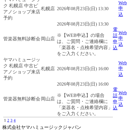
Web
ク 札幌店 中古ピ
申
札幌店
2026年08月23日(日) 13:30
アノショップ来店
込
予約
2026年08月23日(日) 13:30
電
Web
※【WEB申込】の場合
話
申
管楽器無料診断会
岡山店
は、ご質問・ご連絡欄に
申
込
「楽器名・点検希望内容」
込
をご入力ください。
ヤマハミュージッ
Web
ク 札幌店 中古ピ
申
札幌店
2026年08月23日(日) 16:00
アノショップ来店
込
予約
2026年08月23日(日) 16:00
電
Web
※【WEB申込】の場合
話
申
管楽器無料診断会
岡山店
は、ご質問・ご連絡欄に
申
込
「楽器名・点検希望内容」
込
をご入力ください。
1
2
3
4
株式会社ヤマハミュージックジャパン