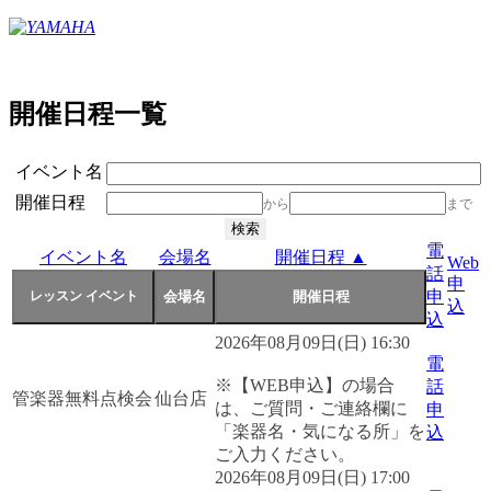
開催日程一覧
イベント名
開催日程
から
まで
電
イベント名
会場名
開催日程 ▲
Web
話
申
申
込
込
2026年08月09日(日) 16:30
電
※【WEB申込】の場合
話
管楽器無料点検会
仙台店
は、ご質問・ご連絡欄に
申
「楽器名・気になる所」を
込
ご入力ください。
2026年08月09日(日) 17:00