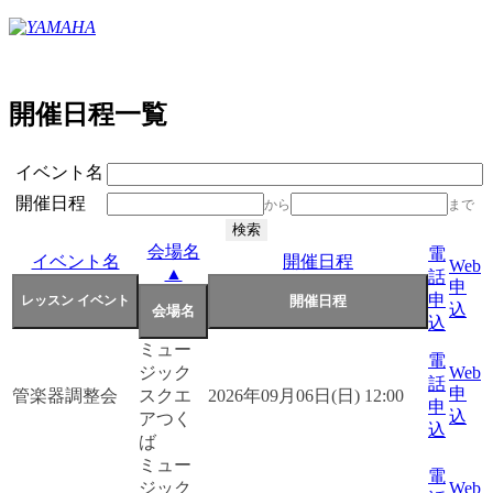
開催日程一覧
イベント名
開催日程
から
まで
会場名
電
イベント名
開催日程
Web
▲
話
申
申
込
込
ミュー
電
ジック
Web
話
申
管楽器調整会
スクエ
2026年09月06日(日) 12:00
申
込
アつく
込
ば
ミュー
電
ジック
Web