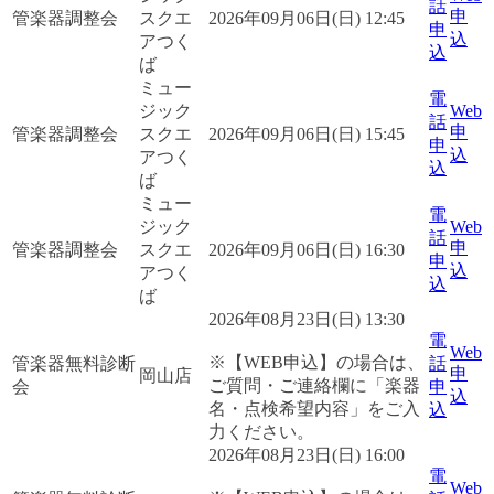
話
申
管楽器調整会
スクエ
2026年09月06日(日) 12:45
申
込
アつく
込
ば
ミュー
電
ジック
Web
話
申
管楽器調整会
スクエ
2026年09月06日(日) 15:45
申
込
アつく
込
ば
ミュー
電
ジック
Web
話
申
管楽器調整会
スクエ
2026年09月06日(日) 16:30
申
込
アつく
込
ば
2026年08月23日(日) 13:30
電
Web
※【WEB申込】の場合は、
管楽器無料診断
話
申
岡山店
ご質問・ご連絡欄に「楽器
会
申
込
名・点検希望内容」をご入
込
力ください。
2026年08月23日(日) 16:00
電
Web