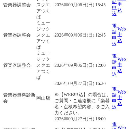
話
申
管楽器調整会
スクエ
2026年09月06日(日) 15:45
申
込
アつく
込
ば
ミュー
電
ジック
Web
話
申
管楽器調整会
スクエ
2026年09月06日(日) 12:45
申
込
アつく
込
ば
ミュー
電
ジック
Web
話
申
管楽器調整会
スクエ
2026年09月06日(日) 12:00
申
込
アつく
込
ば
2026年09月27日(日) 16:30
電
Web
※【WEB申込】の場合は、
管楽器無料診断
話
申
岡山店
ご質問・ご連絡欄に「楽器
会
申
込
名・点検希望内容」をご入
込
力ください。
2026年09月27日(日) 16:00
電
Web