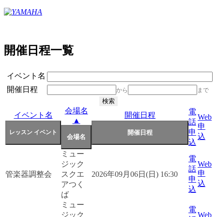
開催日程一覧
イベント名
開催日程
から
まで
会場名
電
イベント名
開催日程
Web
▲
話
申
申
込
込
ミュー
電
ジック
Web
話
申
管楽器調整会
スクエ
2026年09月06日(日) 16:30
申
込
アつく
込
ば
ミュー
電
ジック
Web