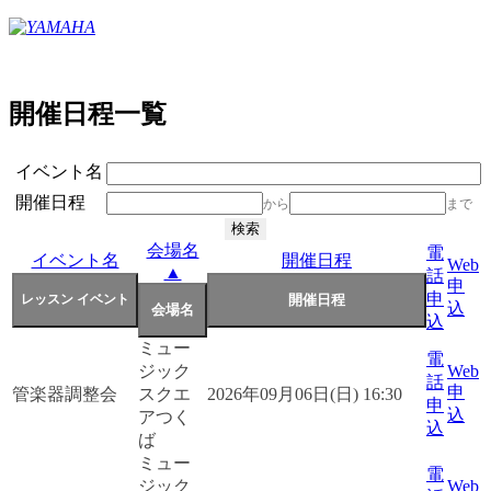
開催日程一覧
イベント名
開催日程
から
まで
会場名
電
イベント名
開催日程
Web
▲
話
申
申
込
込
ミュー
電
ジック
Web
話
申
管楽器調整会
スクエ
2026年09月06日(日) 16:30
申
込
アつく
込
ば
ミュー
電
ジック
Web