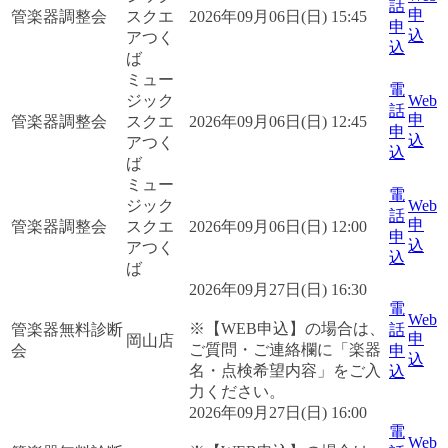
話
申
管楽器調整会
スクエ
2026年09月06日(日) 15:45
申
込
アつく
込
ば
ミュー
電
ジック
Web
話
申
管楽器調整会
スクエ
2026年09月06日(日) 12:45
申
込
アつく
込
ば
ミュー
電
ジック
Web
話
申
管楽器調整会
スクエ
2026年09月06日(日) 12:00
申
込
アつく
込
ば
2026年09月27日(日) 16:30
電
Web
※【WEB申込】の場合は、
管楽器無料診断
話
申
岡山店
ご質問・ご連絡欄に「楽器
会
申
込
名・点検希望内容」をご入
込
力ください。
2026年09月27日(日) 16:00
電
Web