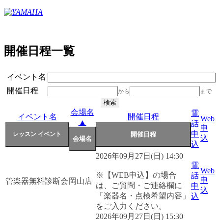
開催日程一覧
イベント名
開催日程
から
まで
会場名
電
イベント名
開催日程
Web
▲
話
申
申
込
込
2026年09月27日(日) 14:30
電
Web
※【WEB申込】の場合
話
申
管楽器無料診断会
岡山店
は、ご質問・ご連絡欄に
申
込
「楽器名・点検希望内容」
込
をご入力ください。
2026年09月27日(日) 15:30