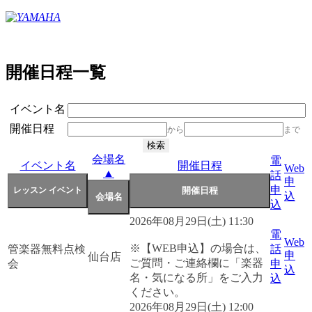
開催日程一覧
イベント名
開催日程
から
まで
会場名
電
イベント名
開催日程
Web
▲
話
申
申
込
込
2026年08月29日(土) 11:30
電
Web
※【WEB申込】の場合は、
管楽器無料点検
話
申
仙台店
ご質問・ご連絡欄に「楽器
会
申
込
名・気になる所」をご入力
込
ください。
2026年08月29日(土) 12:00