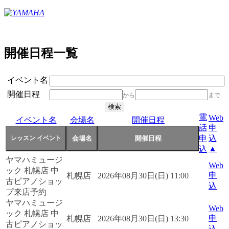
開催日程一覧
イベント名
開催日程
から
まで
電
Web
イベント名
会場名
開催日程
話
申
申
込
▲
込
ヤマハミュージ
Web
ック 札幌店 中
申
札幌店
2026年08月30日(日) 11:00
古ピアノショッ
込
プ来店予約
ヤマハミュージ
Web
ック 札幌店 中
申
札幌店
2026年08月30日(日) 13:30
古ピアノショッ
込