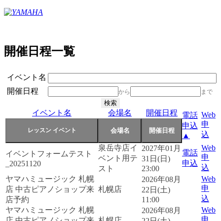
開催日程一覧
イベント名
開催日程
から
まで
イベント名
会場名
開催日程
Web
電話
申
申込
込
▲
泉岳寺店イ
Web
2027年01月
電話
イベントフォームテスト
申
ベント用テ
31日(日)
申込
_20251120
込
スト
23:00
ヤマハミュージック 札幌
Web
2026年08月
申
店 中古ピアノショップ来
札幌店
22日(土)
込
店予約
11:00
ヤマハミュージック 札幌
Web
2026年08月
申
店 中古ピアノショップ来
札幌店
22日(土)