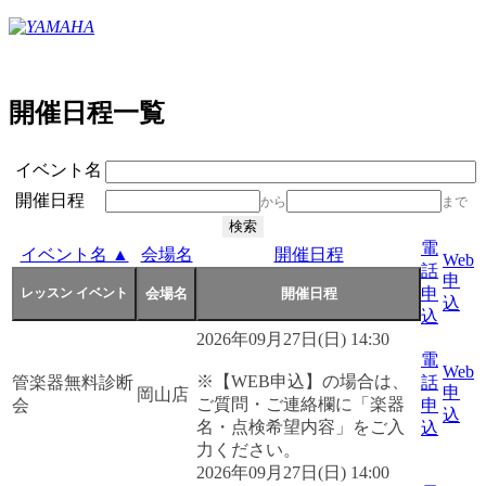
開催日程一覧
イベント名
開催日程
から
まで
電
イベント名 ▲
会場名
開催日程
Web
話
申
申
込
込
2026年09月27日(日) 14:30
電
Web
※【WEB申込】の場合は、
管楽器無料診断
話
申
岡山店
ご質問・ご連絡欄に「楽器
会
申
込
名・点検希望内容」をご入
込
力ください。
2026年09月27日(日) 14:00