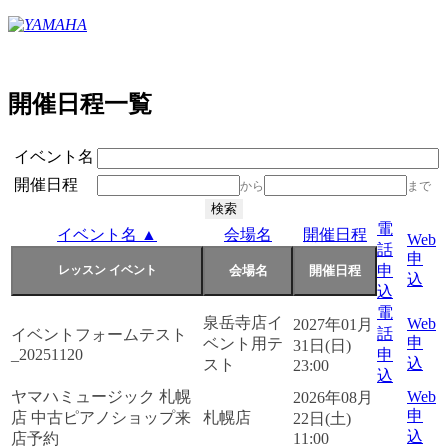
開催日程一覧
イベント名
開催日程
から
まで
電
イベント名 ▲
会場名
開催日程
Web
話
申
申
込
込
電
泉岳寺店イ
Web
2027年01月
話
イベントフォームテスト
申
ベント用テ
31日(日)
_20251120
申
込
スト
23:00
込
ヤマハミュージック 札幌
Web
2026年08月
申
店 中古ピアノショップ来
札幌店
22日(土)
込
店予約
11:00