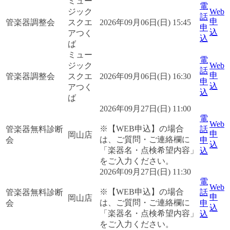
ミュー
電
ジック
Web
話
申
管楽器調整会
スクエ
2026年09月06日(日) 15:45
申
込
アつく
込
ば
ミュー
電
ジック
Web
話
申
管楽器調整会
スクエ
2026年09月06日(日) 16:30
申
込
アつく
込
ば
2026年09月27日(日) 11:00
電
Web
※【WEB申込】の場合
管楽器無料診断
話
申
岡山店
は、ご質問・ご連絡欄に
会
申
込
「楽器名・点検希望内容」
込
をご入力ください。
2026年09月27日(日) 11:30
電
Web
※【WEB申込】の場合
管楽器無料診断
話
申
岡山店
は、ご質問・ご連絡欄に
会
申
込
「楽器名・点検希望内容」
込
をご入力ください。