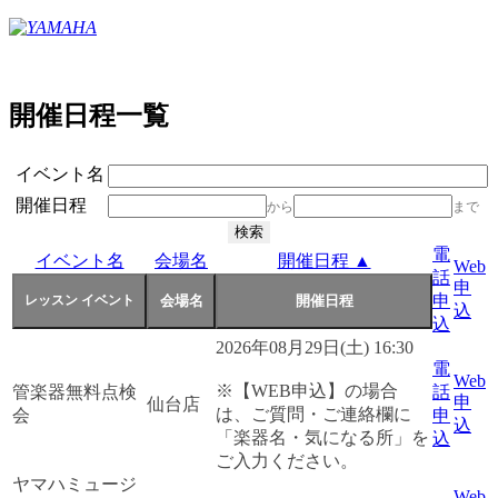
開催日程一覧
イベント名
開催日程
から
まで
電
イベント名
会場名
開催日程 ▲
Web
話
申
申
込
込
2026年08月29日(土) 16:30
電
Web
※【WEB申込】の場合
管楽器無料点検
話
申
仙台店
は、ご質問・ご連絡欄に
会
申
込
「楽器名・気になる所」を
込
ご入力ください。
ヤマハミュージ
Web