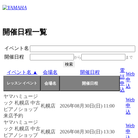
開催日程一覧
イベント名
開催日程
から
まで
電
イベント名 ▲
会場名
開催日程
Web
話
申
申
込
込
ヤマハミュージ
Web
ック 札幌店 中古
申
札幌店
2026年08月30日(日) 11:00
ピアノショップ
込
来店予約
ヤマハミュージ
Web
ック 札幌店 中古
申
札幌店
2026年08月30日(日) 13:30
ピアノショップ
込