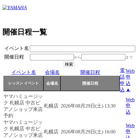
開催日程一覧
イベント名
開催日程
から
まで
電
Web
イベント名
会場名
開催日程
話
申
申
込
▲
込
ヤマハミュージッ
Web
ク 札幌店 中古ピ
申
札幌店
2026年08月29日(土) 13:30
アノショップ来店
込
予約
ヤマハミュージッ
Web
ク 札幌店 中古ピ
申
札幌店
2026年08月29日(土) 16:00
アノショップ来店
込