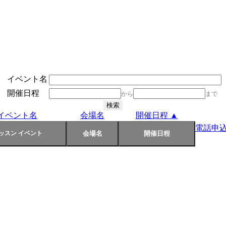
イベント名
開催日程
から
まで
イベント名
会場名
開催日程 ▲
電話申