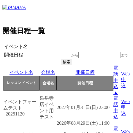
開催日程一覧
イベント名
開催日程
から
まで
電
イベント名
会場名
開催日程
Web
話
申
申
込
込
▲
泉岳寺
電
Web
イベントフォー
店イベ
話
申
2027年01月31日(日) 23:00
ムテスト
ント用
申
込
_20251120
テスト
込
2026年08月29日(土) 11:00
電
Web