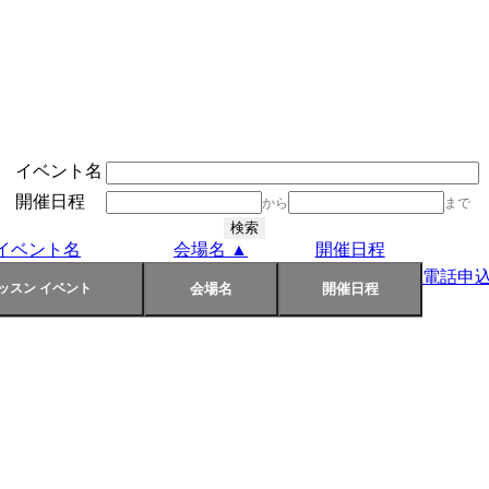
イベント名
開催日程
から
まで
イベント名
会場名 ▲
開催日程
電話申