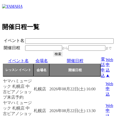
開催日程一覧
イベント名
開催日程
から
まで
電
Web
イベント名
会場名
開催日程
話
申
申
込
▲
込
ヤマハミュージ
Web
ック 札幌店 中
申
札幌店
2026年08月22日(土) 16:00
古ピアノショッ
込
プ来店予約
ヤマハミュージ
Web
ック 札幌店 中
申
札幌店
2026年08月22日(土) 13:30
古ピアノショッ
込