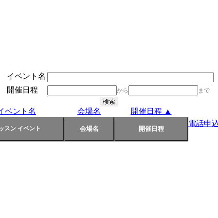
イベント名
開催日程
から
まで
イベント名
会場名
開催日程 ▲
電話申